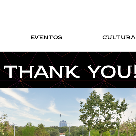
Eventos
Cultura
Thank you!