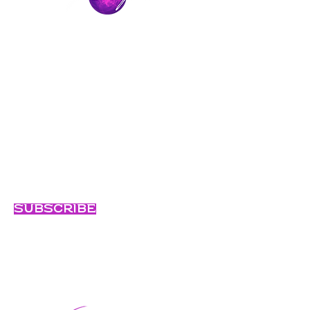
Mantente
conectado
Únase al viaje y manténgase conectado
con nuestras últimas noticias y
aventuras.
Email
Subscribe