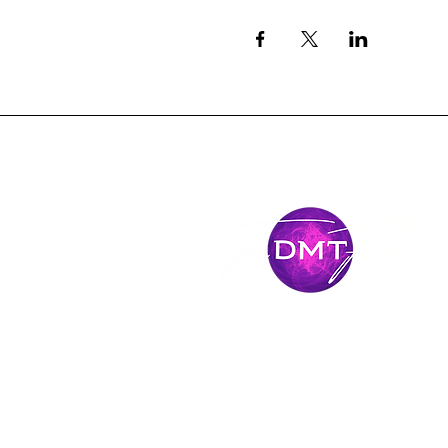
Mantente
conectado
Únase al viaje y manténgase conectado con 