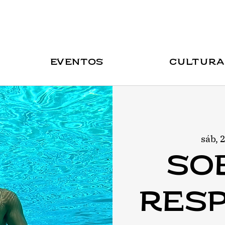
Eventos
Cultura
sáb, 
So
resp