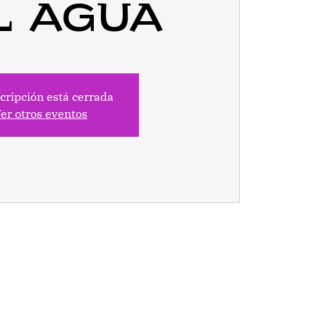
l agua
cripción está cerrada
er otros eventos