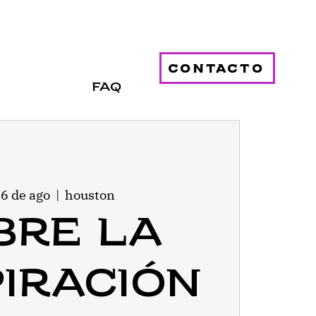
contacto
FAQ
26 de ago
  |  
houston
bre la
iración